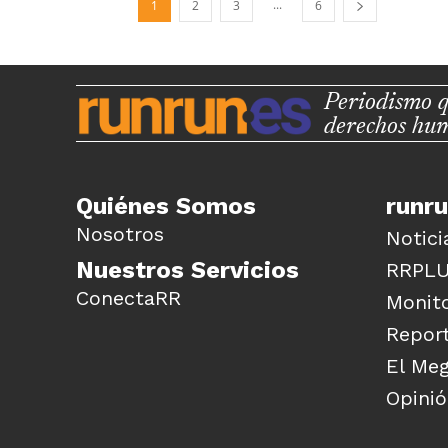
...
1
2
3
6
Periodismo q
derechos hu
Quiénes Somos
runr
Nosotros
Notici
Nuestros Servicios
RRPL
ConectaRR
Monito
Report
El Me
Opini