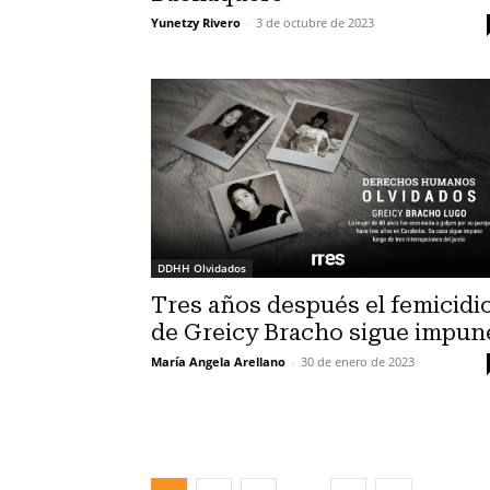
Yunetzy Rivero
-
3 de octubre de 2023
DDHH Olvidados
Tres años después el femicidi
de Greicy Bracho sigue impun
María Angela Arellano
-
30 de enero de 2023