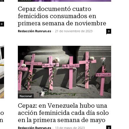
Cepaz documentó cuatro
femicidios consumados en
primera semana de noviembre
0
Redacción Runrun.es
-
21 de noviembre de 2023
0
Nacional
Cepaz: en Venezuela hubo una
do
acción feminicida cada día solo
en
en la primera semana de mayo
Redacción Runrun.es
-
13 de mayo de 2023
0