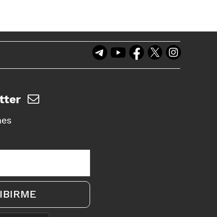
tter
nes