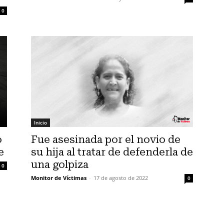
0
Inicio
o
Fue asesinada por el novio de
e
su hija al tratar de defenderla de
una golpiza
0
Monitor de Víctimas
-
17 de agosto de 2022
0