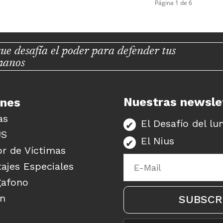
Página 1 de 6
ue desafía el poder para defender tus
manos
Nuestras newsle
unes
as
El Desafío del lu
US
El Nius
r de Víctimas
ajes Especiales
gafono
ón