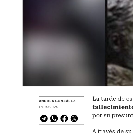
La tarde de es
ANDREA GONZÁLEZ
fallecimient
17/04/2024
por su presunt
A través de su