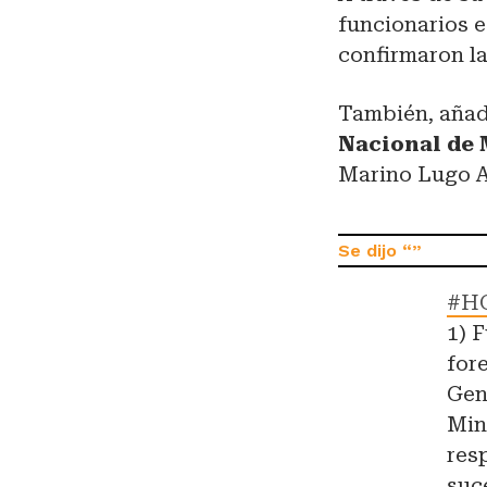
funcionarios e
confirmaron l
También, añad
Nacional de 
Marino Lugo A
#H
1) 
for
Gen
Min
res
suc