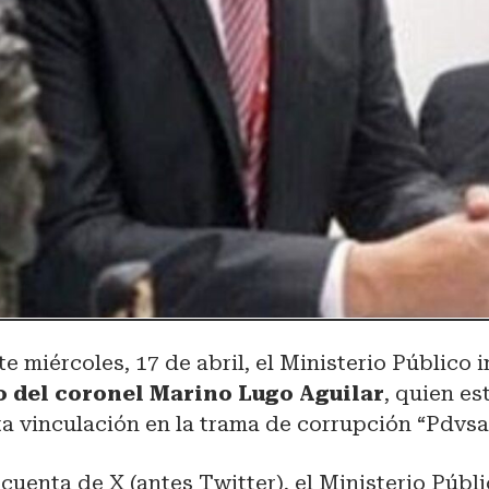
te miércoles, 17 de abril, el Ministerio Público 
o del coronel Marino Lugo Aguilar
, quien e
a vinculación en la trama de corrupción “Pdvsa
 cuenta de X (antes Twitter), el Ministerio Públ