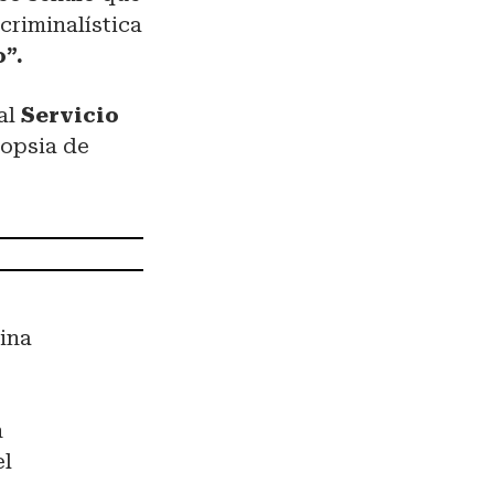
criminalística
”.
al
Servicio
topsia de
cina
n
el