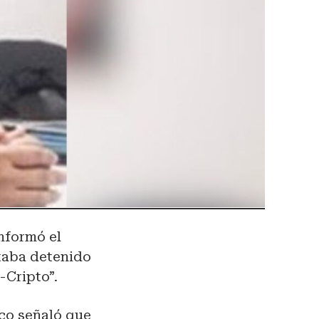
informó el
staba detenido
-Cripto”.
ico señaló que