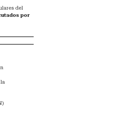
ulares del
cutados por
ón
 la
N)