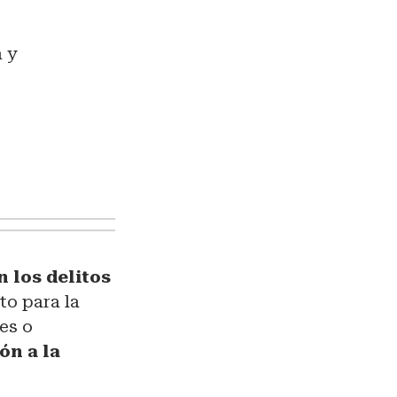
 y
 los delitos
to para la
es o
ión a la