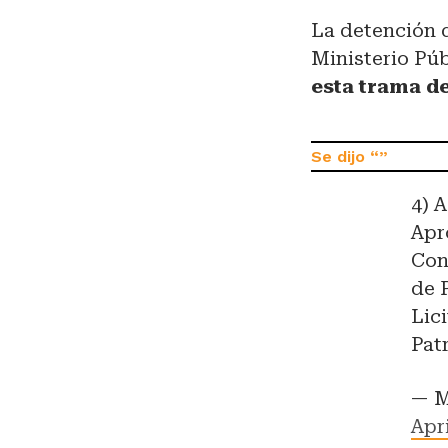
La detención d
Ministerio Pú
esta trama d
4) 
Apr
Con
de 
Lic
Pat
— M
Apri