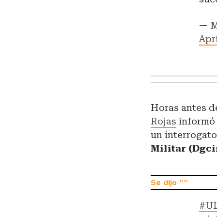
— M
Apri
Horas antes d
Rojas
informó 
un interrogato
Militar (Dgci
#U