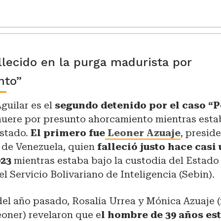
lecido en la purga madurista por
nto”
guilar es el
segundo detenido por el caso “
uere por presunto ahorcamiento mientras esta
Estado.
El primero fue
Leoner Azuaje
, presid
n de Venezuela, quien
falleció justo hace casi 
023
mientras estaba bajo la custodia del Estado
el Servicio Bolivariano de Inteligencia (Sebin).
 del año pasado, Rosalía Urrea y Mónica Azuaje 
oner) revelaron que e
l hombre de 39 años es