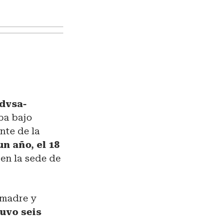
Pdvsa-
ba bajo
ente de la
un año, el 18
 en la sede de
(madre y
tuvo seis