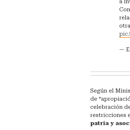
a i
Con
rel
otr
pic
— E
Según el Minis
de “apropiació
celebración de
restricciones 
patria y asoc