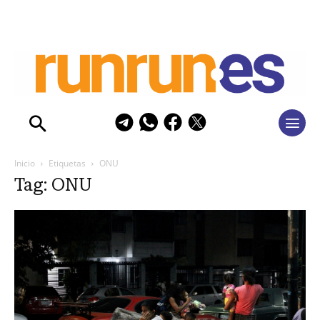
Inicio
Etiquetas
ONU
Tag: ONU