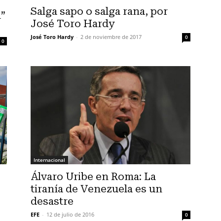
Salga sapo o salga rana, por
n”
José Toro Hardy
José Toro Hardy
-
2 de noviembre de 2017
0
0
Internacional
Álvaro Uribe en Roma: La
tiranía de Venezuela es un
desastre
EFE
-
12 de julio de 2016
0