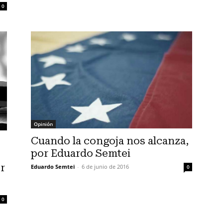
0
Opinión
Cuando la congoja nos alcanza,
por Eduardo Semtei
r
Eduardo Semtei
-
6 de junio de 2016
0
0