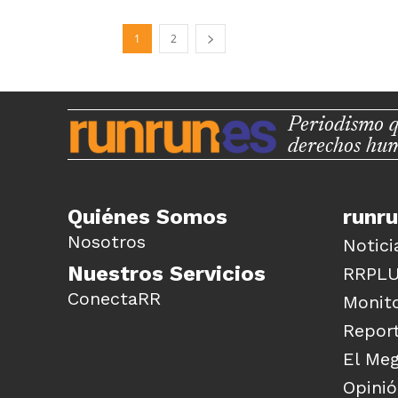
1
2
Periodismo q
derechos hu
Quiénes Somos
runr
Nosotros
Notici
Nuestros Servicios
RRPL
ConectaRR
Monito
Report
El Me
Opini