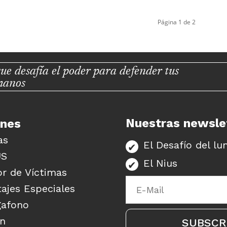
Página 1 de 2
ue desafía el poder para defender tus
manos
Nuestras newsle
unes
as
El Desafío del lu
US
El Nius
r de Víctimas
ajes Especiales
gafono
ón