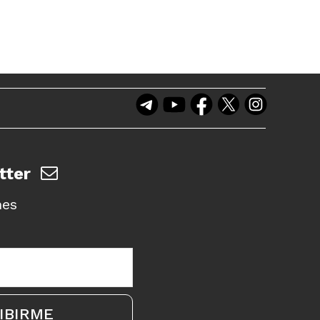
tter
nes