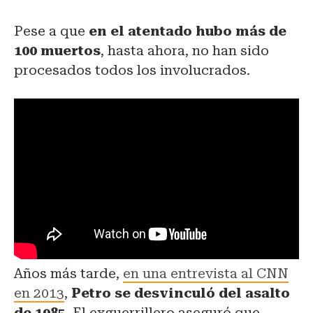
Pese a que
en el atentado hubo más de
100 muertos
, hasta ahora, no han sido
procesados todos los involucrados.
Años más tarde,
en una entrevista al CNN
en 2013
,
Petro se desvinculó del asalto
de 1985
. El exguerrillero aseguró que