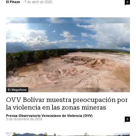
El Pitazo
-
7 de abril de 2020
0
El Megafono
OVV Bolívar muestra preocupación por
la violencia en las zonas mineras
Prensa Observatorio Venezolano de Violencia (OVV)
-
5 de diciembre de 2018
0