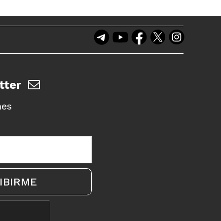
tter
nes