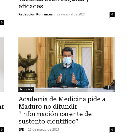
eficaces
Redacción Runrun.es
-
29 de abril de 2021
0
0
Noticias
Academia de Medicina pide a
ar
Maduro no difundir
“información carente de
sustento científico”
EFE
-
23 de marzo de 2021
0
0