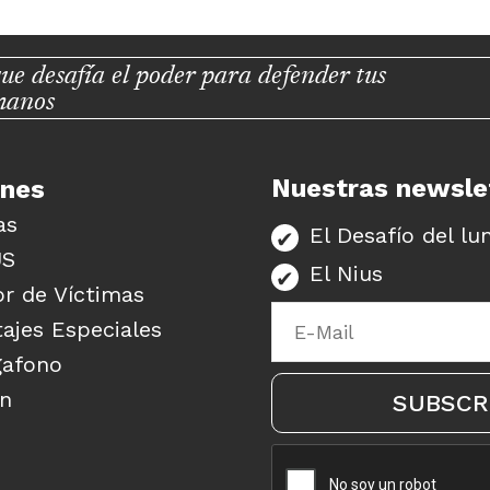
ue desafía el poder para defender tus
manos
Nuestras newsle
unes
as
El Desafío del lu
US
El Nius
r de Víctimas
ajes Especiales
gafono
ón