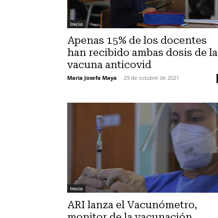
Inicio
Apenas 15% de los docentes
han recibido ambas dosis de la
vacuna anticovid
Maria Josefa Maya
-
29 de octubre de 2021
Inicio
ARI lanza el Vacunómetro,
monitor de la vacunación