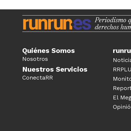
Periodismo q
derechos hu
Quiénes Somos
runr
Nosotros
Notici
Nuestros Servicios
RRPL
ConectaRR
Monito
Report
El Me
Opini