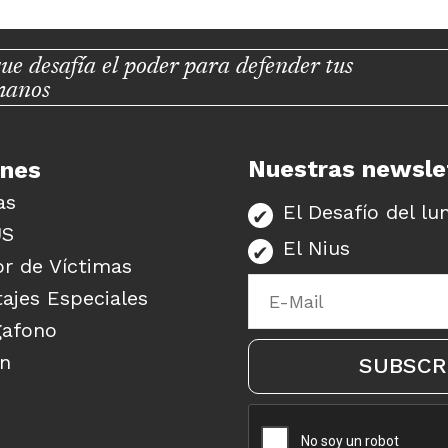
ue desafía el poder para defender tus
manos
Nuestras newsle
unes
as
El Desafío del lu
US
El Nius
r de Víctimas
ajes Especiales
gafono
ón