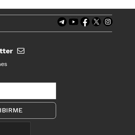
tter
nes