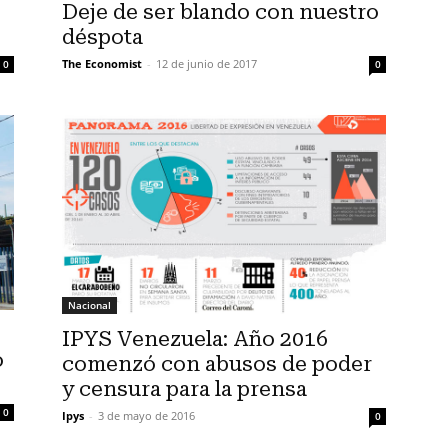
Deje de ser blando con nuestro
déspota
The Economist
-
12 de junio de 2017
0
0
Nacional
IPYS Venezuela: Año 2016
o
comenzó con abusos de poder
y censura para la prensa
0
Ipys
-
3 de mayo de 2016
0