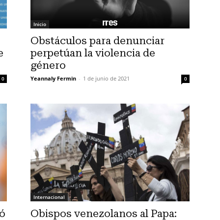
Inicio
Obstáculos para denunciar
e
perpetúan la violencia de
género
Yeannaly Fermin
-
1 de junio de 2021
0
0
Internacional
ró
Obispos venezolanos al Papa: