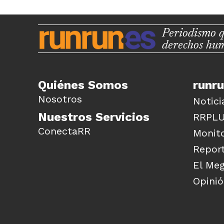
Periodismo q
derechos hu
Quiénes Somos
runr
Nosotros
Notici
Nuestros Servicios
RRPL
ConectaRR
Monito
Report
El Me
Opini