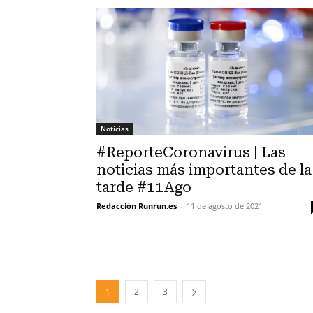
Noticias
#ReporteCoronavirus | Las
noticias más importantes de la
tarde #11Ago
Redacción Runrun.es
-
11 de agosto de 2021
1
2
3