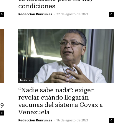
condiciones
Redacción Runrun.es
-
22 de agosto de 2021
0
0
Noticias
“Nadie sabe nada”: exigen
revelar cuándo llegarán
19
vacunas del sistema Covax a
Venezuela
0
Redacción Runrun.es
-
16 de agosto de 2021
0