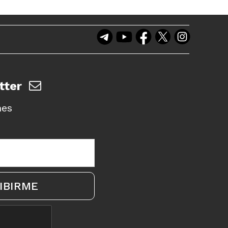
tter
nes