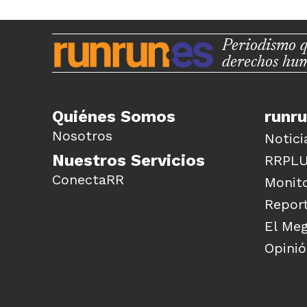
Periodismo q
derechos hu
Quiénes Somos
runr
Nosotros
Notici
Nuestros Servicios
RRPL
ConectaRR
Monito
Report
El Me
Opini