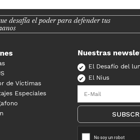
ue desafía el poder para defender tus
manos
Nuestras newsle
unes
as
El Desafío del lu
US
El Nius
r de Víctimas
ajes Especiales
gafono
ón