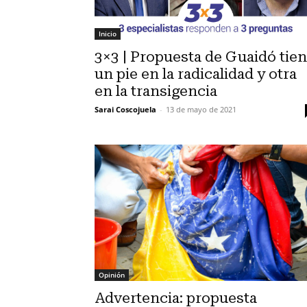
Inicio
3×3 | Propuesta de Guaidó tie
un pie en la radicalidad y otra
en la transigencia
Sarai Coscojuela
-
13 de mayo de 2021
Opinión
Advertencia: propuesta