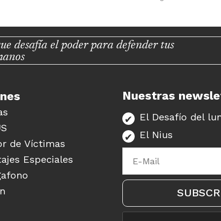
ue desafía el poder para defender tus
manos
Nuestras newsle
unes
as
El Desafío del lu
US
El Nius
r de Víctimas
ajes Especiales
gafono
ón