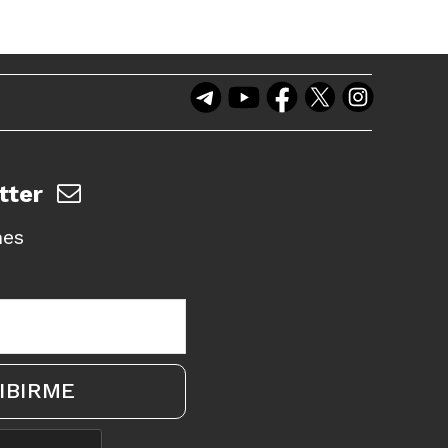
tter
nes