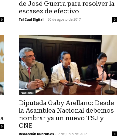
de José Guerra para resolver la
escasez de efectivo
Tal Cual Digital
-
30 de agosto de 2017
0
0
Nacional
Diputada Gaby Arellano: Desde
la Asamblea Nacional debemos
ha
nombrar ya un nuevo TSJ y
CNE
0
Redacción Runrun.es
-
7 de junio de 2017
0