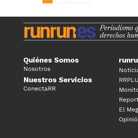
Periodismo q
derechos hu
Quiénes Somos
runr
Nosotros
Notici
Nuestros Servicios
RRPL
ConectaRR
Monito
Report
El Me
Opini