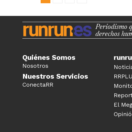
Periodismo q
derechos hu
Quiénes Somos
runr
Nosotros
Notici
Nuestros Servicios
RRPL
ConectaRR
Monito
Report
El Me
Opini