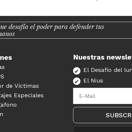
ue desafía el poder para defender tus
manos
Nuestras newsle
unes
as
El Desafío del lu
US
El Nius
r de Víctimas
ajes Especiales
gafono
ón