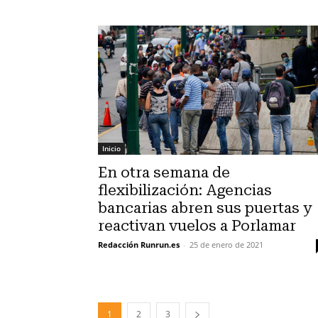
Inicio
En otra semana de
flexibilización: Agencias
bancarias abren sus puertas y
reactivan vuelos a Porlamar
Redacción Runrun.es
-
25 de enero de 2021
1
2
3