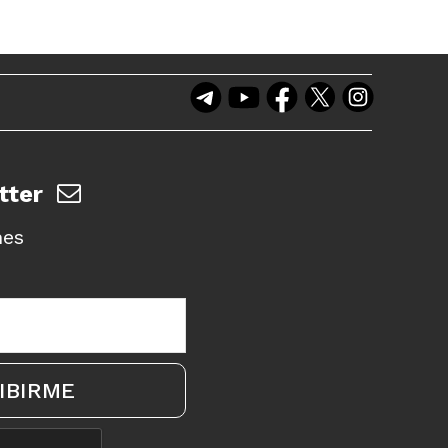
tter
nes