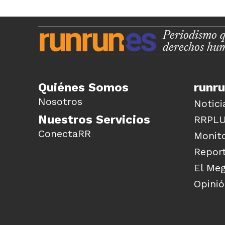
Periodismo q
derechos hu
Quiénes Somos
runr
Nosotros
Notici
Nuestros Servicios
RRPL
ConectaRR
Monito
Report
El Me
Opini