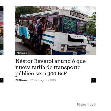
Noticias
Néstor Reverol anunció que
nueva tarifa de transporte
público será 300 BsF
El Pitazo
-
23 de mayo de 2019
0
0
Página 1 de 6