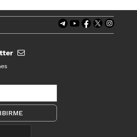
tter
nes