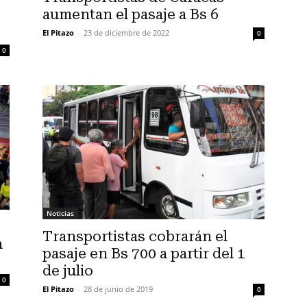
aumentan el pasaje a Bs 6
El Pitazo
-
23 de diciembre de 2022
0
0
Noticias
Transportistas cobrarán el
a
pasaje en Bs 700 a partir del 1
de julio
0
El Pitazo
-
28 de junio de 2019
0