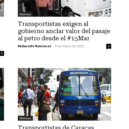
Noticias
Transportistas exigen al
gobierno anclar valor del pasaje
al petro desde el #15Mar
Redacción Runrun.es
-
8 de marzo de 2023
0
0
Noticias
Transportistas de Caracas