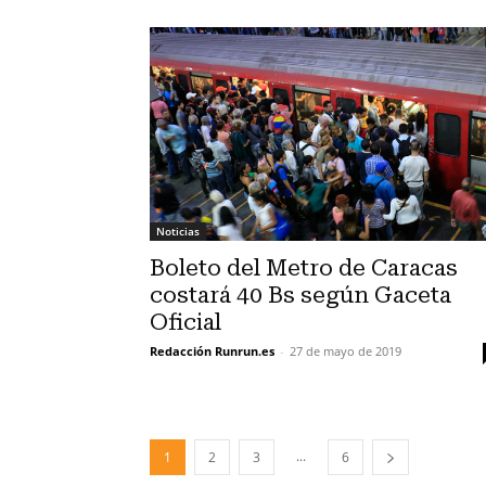
Noticias
Boleto del Metro de Caracas
costará 40 Bs según Gaceta
Oficial
Redacción Runrun.es
-
27 de mayo de 2019
...
1
2
3
6