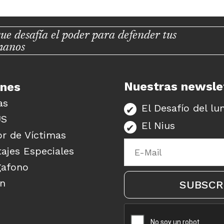
ue desafía el poder para defender tus
manos
Nuestras newsle
unes
as
El Desafío del lu
US
El Nius
r de Víctimas
ajes Especiales
gafono
ón