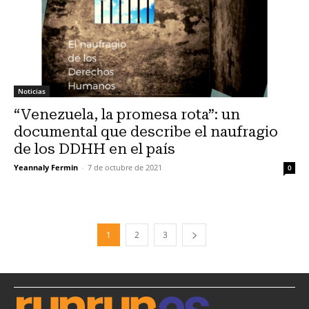
Noticias
“Venezuela, la promesa rota”: un
documental que describe el naufragio
de los DDHH en el país
Yeannaly Fermin
-
7 de octubre de 2021
0
1
2
3