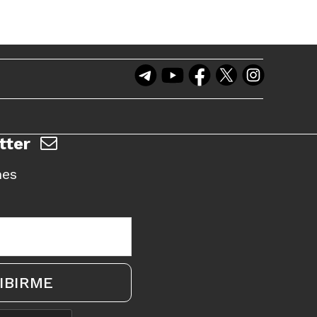
tter
nes