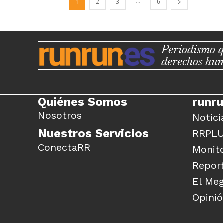
...
1
2
3
6
Periodismo q
derechos hu
Quiénes Somos
runr
Nosotros
Notici
Nuestros Servicios
RRPL
ConectaRR
Monito
Report
El Me
Opini