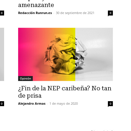
amenazante
Redacción Runrun.es
-
30 de septiembre de 2021
0
0
Opinión
¿Fin de la NEP caribeña? No tan
de prisa
Alejandro Armas
-
1 de mayo de 2020
0
0