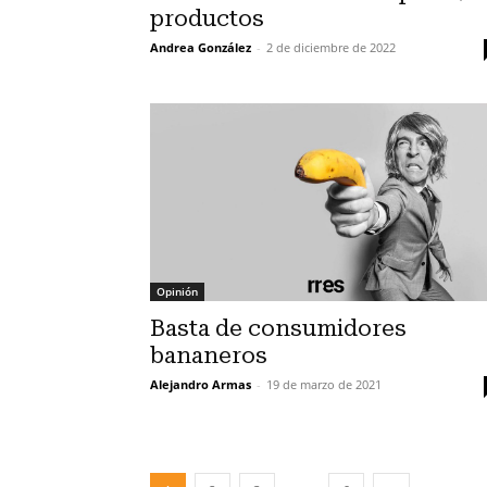
productos
Andrea González
-
2 de diciembre de 2022
Opinión
Basta de consumidores
bananeros
Alejandro Armas
-
19 de marzo de 2021