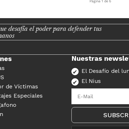
Página 1 de 6
ue desafía el poder para defender tus
manos
Nuestras newsle
unes
as
El Desafío del lu
US
El Nius
r de Víctimas
ajes Especiales
gafono
ón