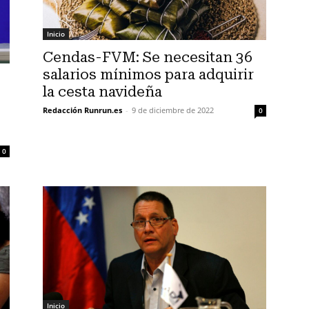
Inicio
Cendas-FVM: Se necesitan 36
salarios mínimos para adquirir
la cesta navideña
Redacción Runrun.es
-
9 de diciembre de 2022
0
0
Inicio