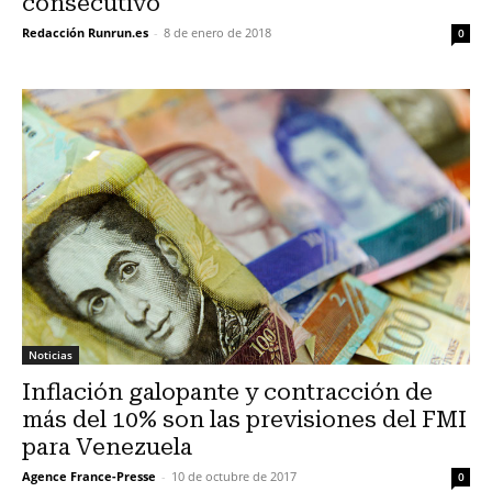
consecutivo
Redacción Runrun.es
-
8 de enero de 2018
0
Noticias
Inflación galopante y contracción de
más del 10% son las previsiones del FMI
para Venezuela
Agence France-Presse
-
10 de octubre de 2017
0