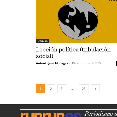
Opinión
Lección política (tribulación
social)
Antonio José Monagas
-
19 de octubre de 2024
...
1
2
3
23
Periodismo q