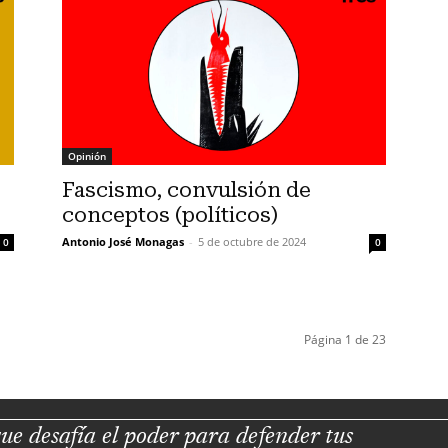
Opinión
Fascismo, convulsión de
conceptos (políticos)
Antonio José Monagas
-
5 de octubre de 2024
0
0
Página 1 de 23
ue desafía el poder para defender tus