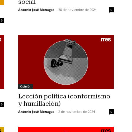
social
Antonio José Monagas
-
30 de noviembre de 2024
0
0
Opinión
Lección política (conformismo
y humillación)
0
Antonio José Monagas
-
2 de noviembre de 2024
0