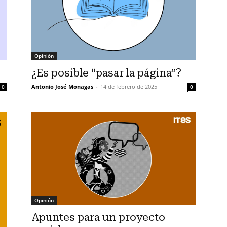
Opinión
¿Es posible “pasar la página”?
Antonio José Monagas
-
14 de febrero de 2025
0
0
Opinión
Apuntes para un proyecto