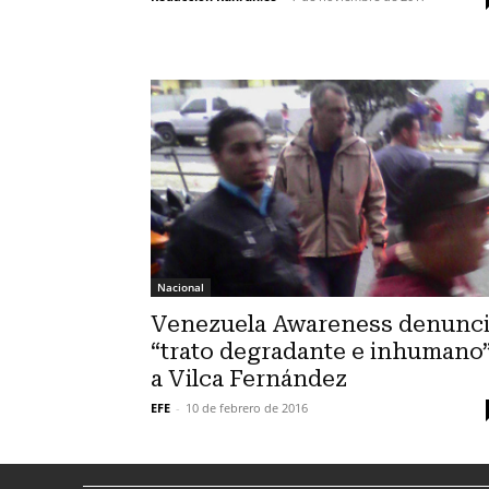
Nacional
Venezuela Awareness denunc
“trato degradante e inhumano
a Vilca Fernández
EFE
-
10 de febrero de 2016