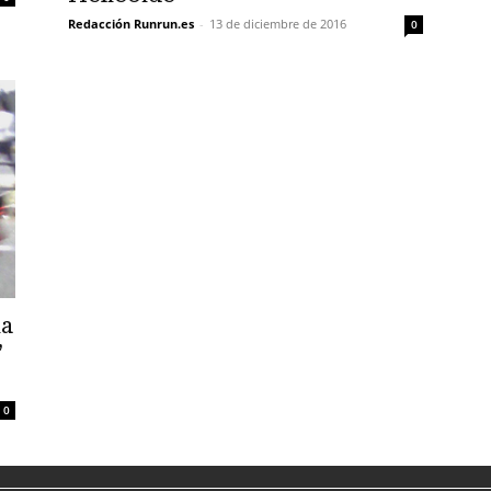
Redacción Runrun.es
-
13 de diciembre de 2016
0
ia
”
0