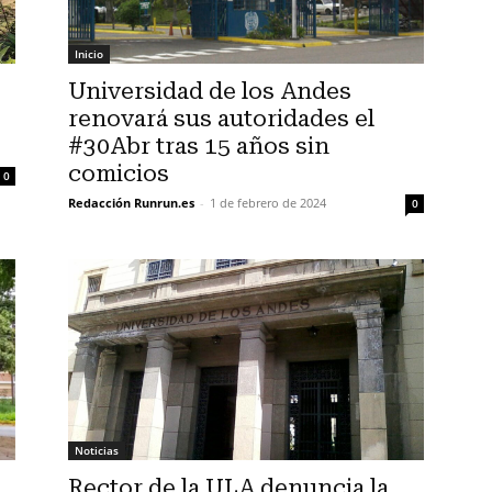
Inicio
Universidad de los Andes
renovará sus autoridades el
#30Abr tras 15 años sin
comicios
0
Redacción Runrun.es
-
1 de febrero de 2024
0
Noticias
Rector de la ULA denuncia la