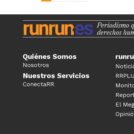
Periodismo q
derechos hu
Quiénes Somos
runr
Nosotros
Notici
Nuestros Servicios
RRPL
ConectaRR
Monito
Report
El Me
Opini