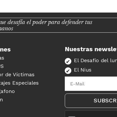
ue desafía el poder para defender tus
manos
Nuestras newsle
unes
as
El Desafío del lu
US
El Nius
r de Víctimas
ajes Especiales
gafono
ón