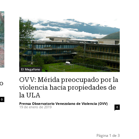
El Megafono
OVV: Mérida preocupado por la
mo
violencia hacia propiedades de
la ULA
0
Prensa Observatorio Venezolano de Violencia (OVV)
-
19 de enero de 2019
0
Página 1 de 3