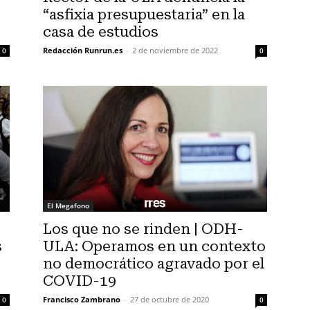
“asfixia presupuestaria” en la
casa de estudios
Redacción Runrun.es
-
2 de noviembre de 2022
0
0
El Megafono
Los que no se rinden | ODH-
s
ULA: Operamos en un contexto
no democrático agravado por el
COVID-19
Francisco Zambrano
-
27 de octubre de 2020
0
0