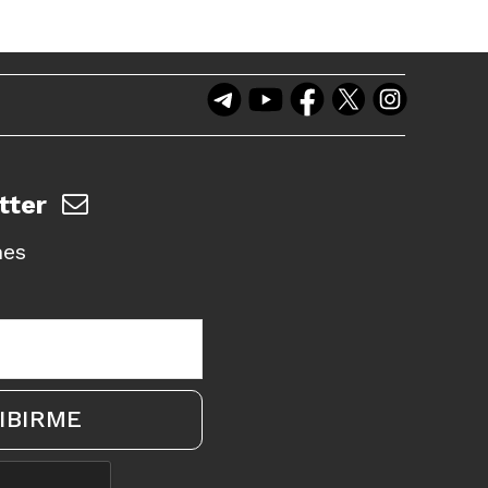
tter
nes