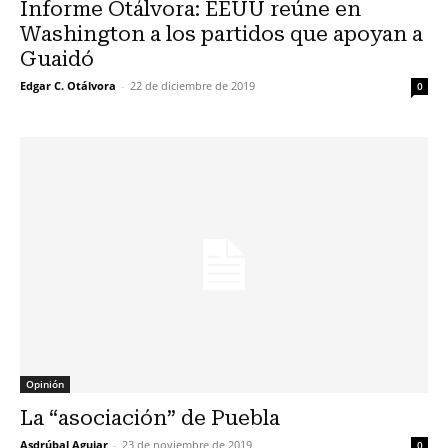
Informe Otálvora: EEUU reúne en
Washington a los partidos que apoyan a
Guaidó
Edgar C. Otálvora
-
22 de diciembre de 2019
0
Opinión
La “asociación” de Puebla
Asdrúbal Aguiar
-
23 de noviembre de 2019
0