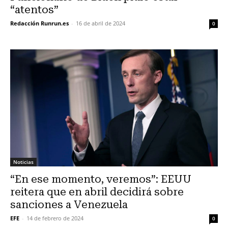
“atentos”
Redacción Runrun.es
-
16 de abril de 2024
0
Noticias
“En ese momento, veremos”: EEUU
reitera que en abril decidirá sobre
sanciones a Venezuela
EFE
-
14 de febrero de 2024
0