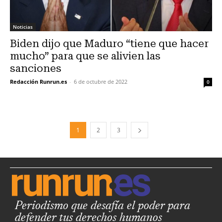
Noticias
Biden dijo que Maduro “tiene que hacer
mucho” para que se alivien las
sanciones
Redacción Runrun.es
-
6 de octubre de 2022
0
1
2
3
Periodismo que desafía el poder para
defender tus derechos humanos