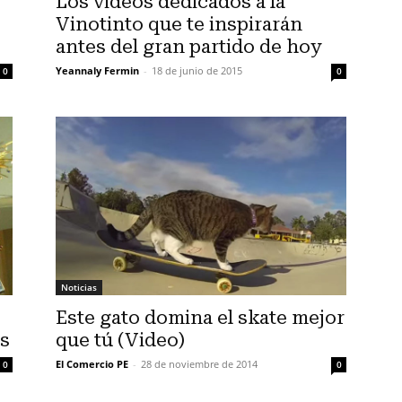
Los videos dedicados a la
Vinotinto que te inspirarán
antes del gran partido de hoy
Yeannaly Fermin
-
18 de junio de 2015
0
0
Noticias
Este gato domina el skate mejor
ús
que tú (Video)
El Comercio PE
-
28 de noviembre de 2014
0
0