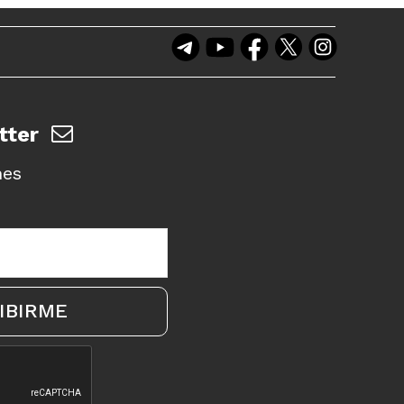
tter
nes