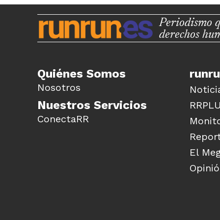
Periodismo q
derechos hu
Quiénes Somos
runr
Nosotros
Notici
Nuestros Servicios
RRPL
ConectaRR
Monito
Report
El Me
Opini