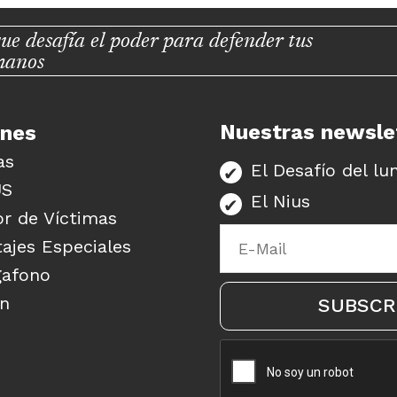
ue desafía el poder para defender tus
manos
Nuestras newsle
unes
as
El Desafío del lu
US
El Nius
r de Víctimas
ajes Especiales
gafono
ón