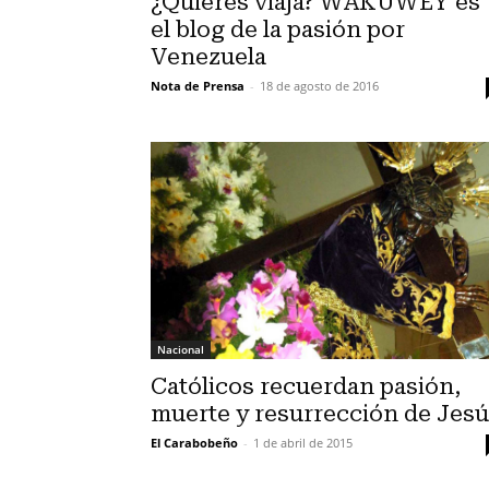
¿Quieres viaja? WAKUWEY es
el blog de la pasión por
Venezuela
Nota de Prensa
-
18 de agosto de 2016
Nacional
Católicos recuerdan pasión,
muerte y resurrección de Jes
El Carabobeño
-
1 de abril de 2015