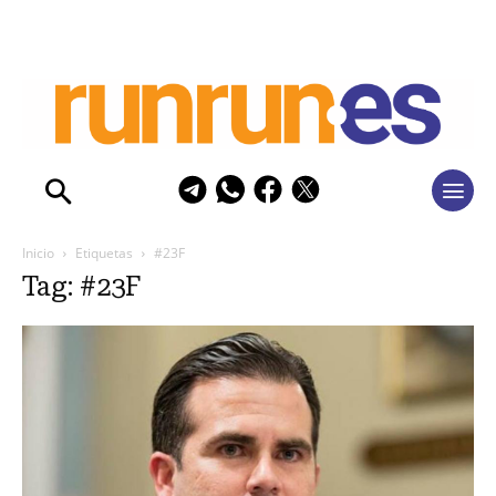
Inicio
Etiquetas
#23F
Tag: #23F