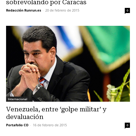
sobrevolando por Caracas
Redacción Runrun.es
-
20 de febrero de 2015
0
Internacional
Venezuela, entre ‘golpe militar’ y
devaluación
Portafolio CO
-
16 de febrero de 2015
0