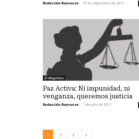
Redacción Runrun.es
-
27 de septiembre de 2017
El Megafono
Paz Activa: Ni impunidad, ni
venganza, queremos justicia
Redacción Runrun.es
-
1 de julio de 2017
1
2
3