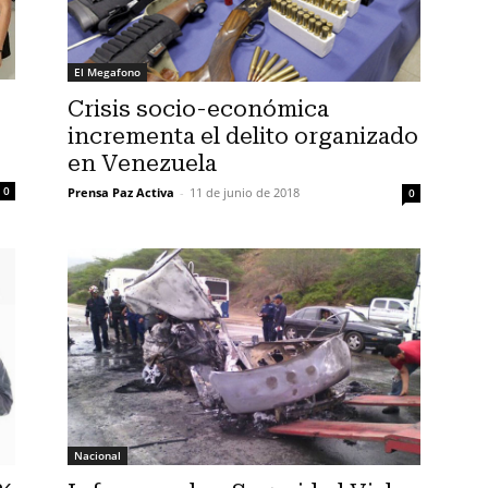
El Megafono
Crisis socio-económica
incrementa el delito organizado
en Venezuela
0
Prensa Paz Activa
-
11 de junio de 2018
0
Nacional