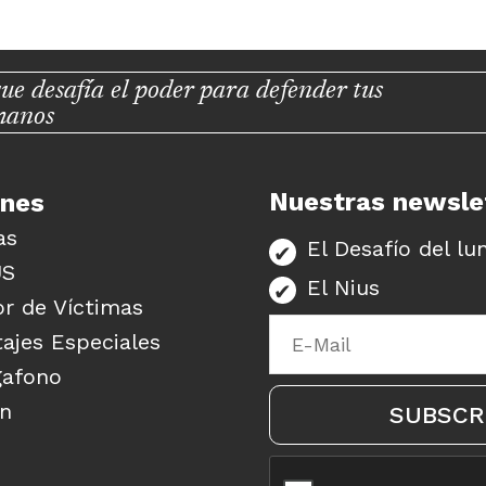
ue desafía el poder para defender tus
manos
Nuestras newsle
unes
as
El Desafío del lu
US
El Nius
r de Víctimas
ajes Especiales
gafono
ón