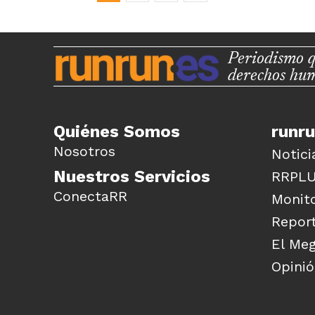
Periodismo q
derechos hu
Quiénes Somos
runr
Nosotros
Notici
Nuestros Servicios
RRPL
ConectaRR
Monito
Report
El Me
Opini