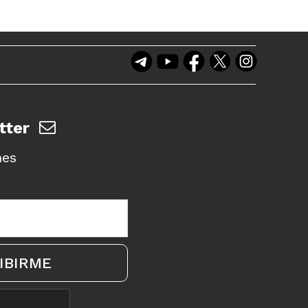
tter
nes