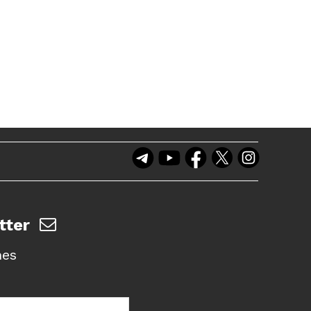
tter
nes