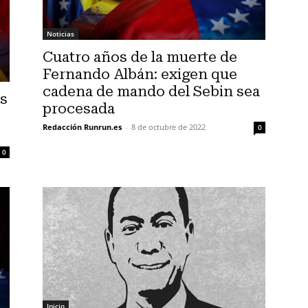
Noticias
Cuatro años de la muerte de
Fernando Albán: exigen que
cadena de mando del Sebin sea
is
procesada
Redacción Runrun.es
-
8 de octubre de 2022
0
0
Inicio