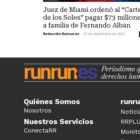
Juez de Miami ordenó al “Cart
de los Soles” pagar $73 millon
a familia de Fernando Albán
Redacción Runrun.es
-
21 de septiembre de 2022
Periodismo q
derechos hu
Quiénes Somos
runr
Nosotros
Notici
Nuestros Servicios
RRPL
ConectaRR
Monito