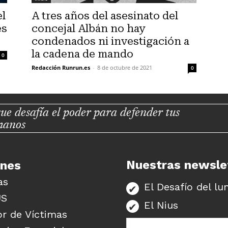
el
A tres años del asesinato del
es
concejal Albán no hay
condenados ni investigación a
la cadena de mando
0
Redacción Runrun.es
-
8 de octubre de 2021
0
ue desafía el poder para defender tus
manos
Nuestras newsle
unes
as
El Desafío del lu
US
El Nius
r de Víctimas