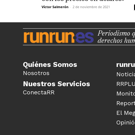
Víctor Salmerón
-
2 de noviembre de 2021
Periodismo q
derechos hu
Quiénes Somos
runr
Nosotros
Notici
Nuestros Servicios
RRPL
ConectaRR
Monito
Report
El Me
Opini