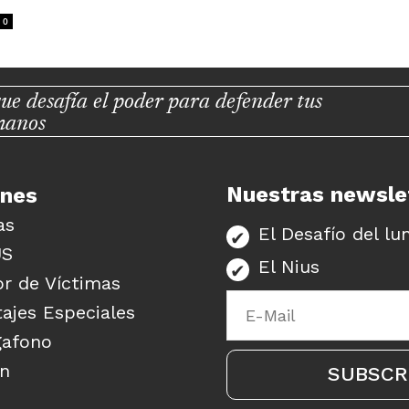
0
ue desafía el poder para defender tus
manos
Nuestras newsle
unes
as
El Desafío del lu
US
El Nius
r de Víctimas
ajes Especiales
gafono
ón