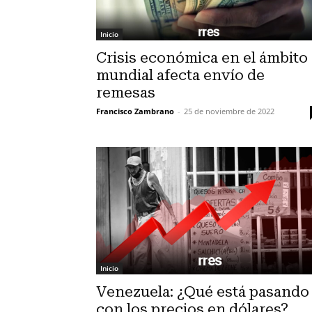
Inicio
Crisis económica en el ámbito
mundial afecta envío de
remesas
Francisco Zambrano
-
25 de noviembre de 2022
Inicio
Venezuela: ¿Qué está pasando
con los precios en dólares?