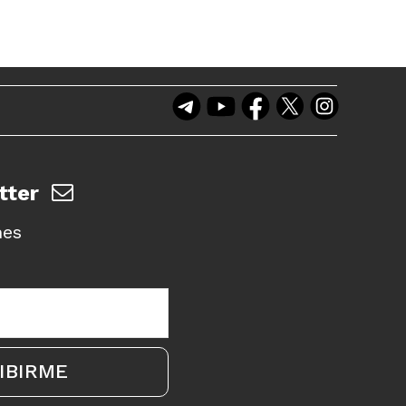
tter
nes