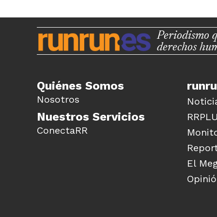
Periodismo q
derechos hu
Quiénes Somos
runr
Nosotros
Notici
Nuestros Servicios
RRPL
ConectaRR
Monito
Report
El Me
Opini