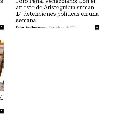
os
Foro Penal Venezolano: Con el
arresto de Aristeguieta suman
14 detenciones políticas en una
semana
Redacción Runrun.es
-
2 de febrero de 2018
0
0
el
0