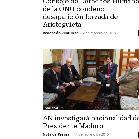
Consejo de Derechos Human
de la ONU condenó
desaparición forzada de
Aristeguieta
Redacción Runrun.es
-
2 de febrero de 2018
Nacional
AN investigará nacionalidad d
Presidente Maduro
Nota de Prensa
-
11 de febrero de 2016