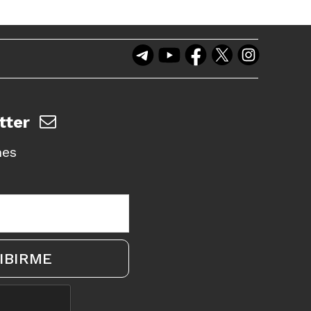
tter
nes