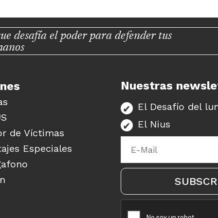
ue desafía el poder para defender tus
manos
Nuestras newsle
unes
as
El Desafío del lu
US
El Nius
r de Víctimas
ajes Especiales
gafono
ón