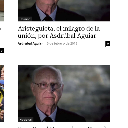
Opinión
o
Aristeguieta, el milagro de la
unión, por Asdrúbal Aguiar
Asdrúbal Aguiar
-
3 de febrero de 2018
0
0
Nacional