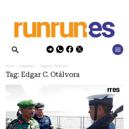
Inicio
Etiquetas
Edgar C. Otálvora
Tag: Edgar C. Otálvora