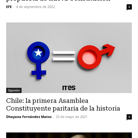
EFE
-
4 de septiembre de 2022
0
Opinión
Chile: la primera Asamblea
Constituyente paritaria de la historia
Dhayana Fernández Matos
-
23 de mayo de 2021
0