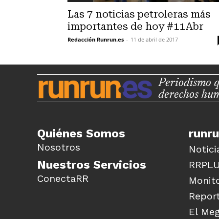
Las 7 noticias petroleras más
importantes de hoy #11Abr
Redacción Runrun.es
-
11 de abril de 2017
Periodismo q
derechos hu
Quiénes Somos
runr
Nosotros
Notici
Nuestros Servicios
RRPL
ConectaRR
Monito
Report
El Me