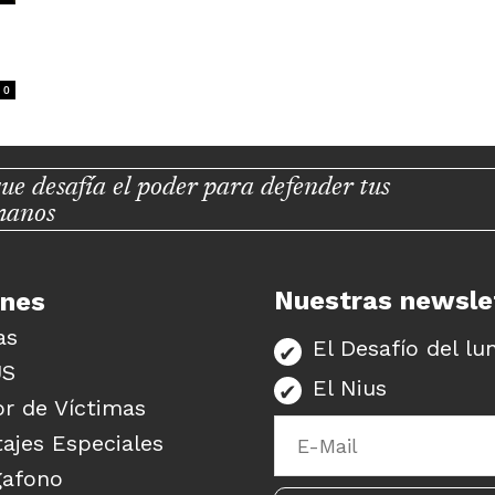
0
ue desafía el poder para defender tus
manos
Nuestras newsle
unes
as
El Desafío del lu
US
El Nius
r de Víctimas
ajes Especiales
gafono