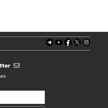
tter
nes