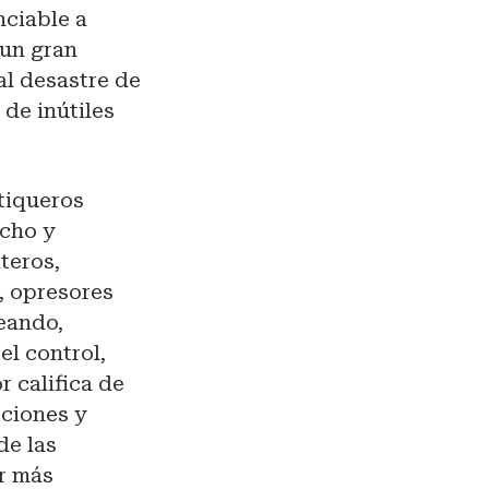
nciable a
 un gran
al desastre de
 de inútiles
itiqueros
echo y
teros,
, opresores
peando,
l control,
 califica de
cciones y
de las
r más