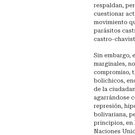
respaldan, per
cuestionar ac
movimiento qu
parásitos cast
castro-chavis
Sin embargo, e
marginales, n
compromiso, tr
bolichicos, e
de la ciudadan
agarrándose c
represión, hip
bolivariana, pe
principios, en
Naciones Unid