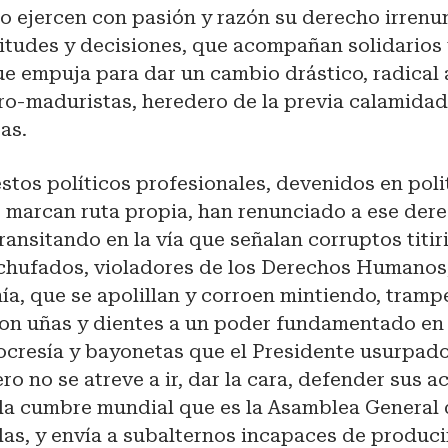
o ejercen con pasión y razón su derecho irrenu
titudes y decisiones, que acompañan solidarios
e empuja para dar un cambio drástico, radical 
ro-maduristas, heredero de la previa calamidad
tas.
stos políticos profesionales, devenidos en pol
o marcan ruta propia, han renunciado a ese der
ansitando en la vía que señalan corruptos titiri
nchufados, violadores de los Derechos Humanos
ía, que se apolillan y corroen mintiendo, tram
on uñas y dientes a un poder fundamentado en e
ocresía y bayonetas que el Presidente usurpador
ro no se atreve a ir, dar la cara, defender sus a
 la cumbre mundial que es la Asamblea General 
as, y envía a subalternos incapaces de produci