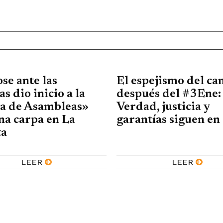
se ante las
El espejismo del c
s dio inicio a la
después del #3Ene:
a de Asambleas»
Verdad, justicia y
na carpa en La
garantías siguen en
ta
LEER
LEER