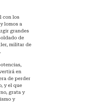
l con los
y lomos a
urgir grandes
soldado de
er, militar de
.
potencias,
vertirá en
era de perder
, y el que
no, grata y
lismo y