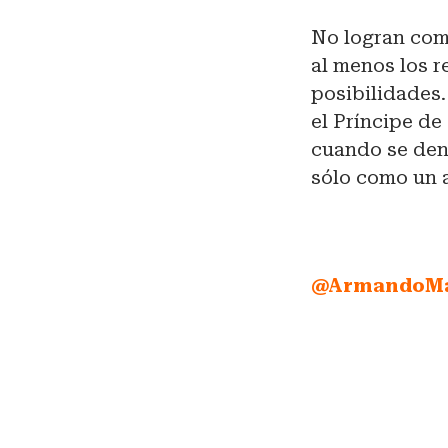
No logran comp
al menos los r
posibilidades.
el Príncipe de
cuando se den 
sólo como un a
@ArmandoMa