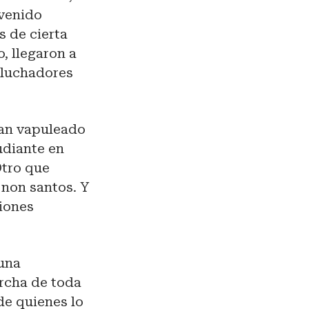
 venido
s de cierta
o, llegaron a
 luchadores
han vapuleado
udiante en
Otro que
 non santos. Y
iones
 una
rcha de toda
de quienes lo