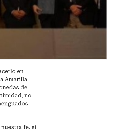
acerlo en
a Amarilla
monedas de
itimidad, no
y menguados
nuestra fe, sí