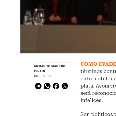
COMO EVADI
ARMANDO MARTINI
términos cont
PIETRI
19/09/2019
entre cotillo
plata. Asombro
será reconocid
infelices.
Son políticos 