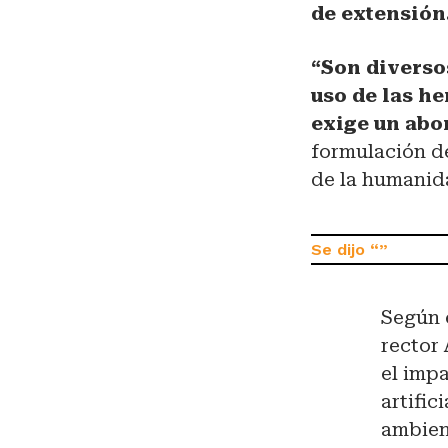
de extensión
“Son diverso
uso de las he
exige un abo
formulación de
de la humanid
Según e
rector 
el imp
artific
ambient