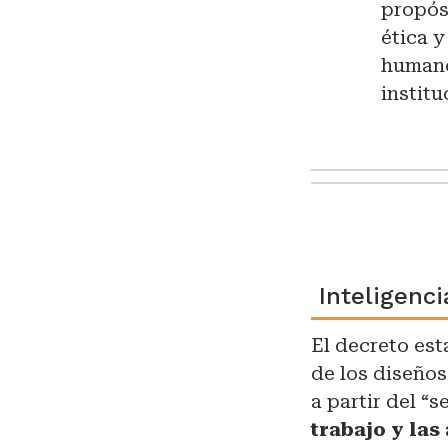
propósi
ética 
humano
institu
Inteligencia
El decreto es
de los diseños
a partir del “
trabajo y las