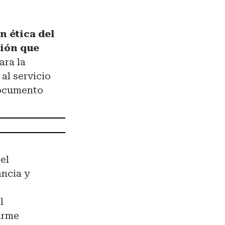
n ética del
ción que
ara la
al servicio
documento
 el
ancia y
l
firme