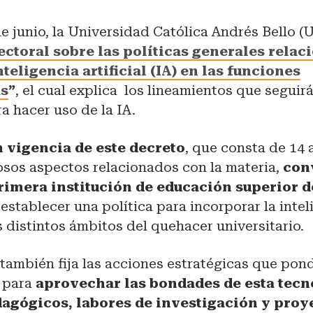
e junio, la Universidad Católica Andrés Bello (
ectoral sobre las políticas generales rela
inteligencia artificial (IA) en las funciones
as
”
, el cual explica los lineamientos que seguir
ra hacer uso de la IA.
n vigencia de este decreto
, que consta de 14 
sos aspectos relacionados con la materia,
conv
rimera institución de educación superior d
establecer una política para incorporar la intel
os distintos ámbitos del quehacer universitario.
también fija las acciones estratégicas que pon
d para
aprovechar las bondades de esta tecn
agógicos, labores de investigación y proy