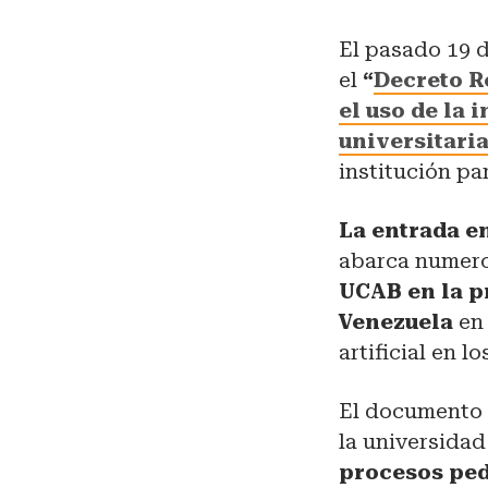
El pasado 19 d
el
“
Decreto R
el uso de la 
universitari
institución pa
La entrada e
abarca numero
UCAB en la p
Venezuela
en 
artificial en l
El documento 
la universida
procesos ped