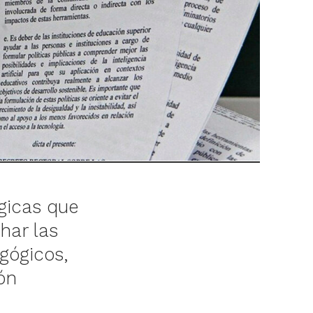
gicas que
har las
gógicos,
ón