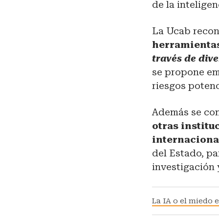
de la inteligenc
La Ucab reco
herramientas 
través de div
se propone em
riesgos potenc
Además se c
otras institu
internaciona
del Estado, pa
investigación 
La IA o el miedo e