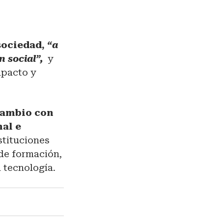
 sociedad,
“a
 social”,
y
mpacto y
rcambio con
nal e
stituciones
 de formación,
a tecnología.