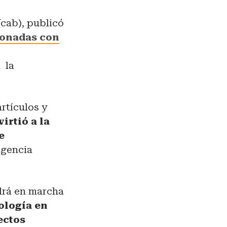
Ucab), publicó
cionadas con
á la
artículos y
irtió a la
e
igencia
drá en marcha
ología en
ectos