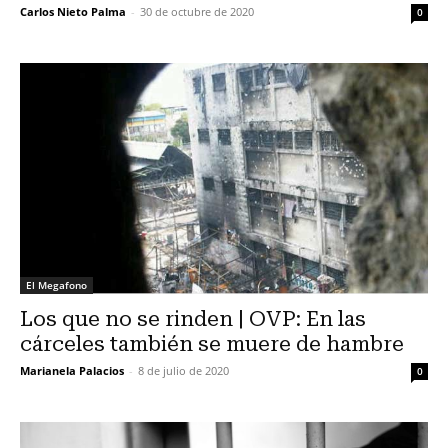
Carlos Nieto Palma
-
30 de octubre de 2020
0
El Megafono
Los que no se rinden | OVP: En las
cárceles también se muere de hambre
Marianela Palacios
-
8 de julio de 2020
0