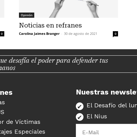
Opinión
Noticias en refranes
Carolina Jaimes Branger
-
30 de agosto de 2021
0
0
ue desafía el poder para defender tus
manos
Nuestras newsle
unes
as
El Desafío del lu
US
El Nius
r de Víctimas
ajes Especiales