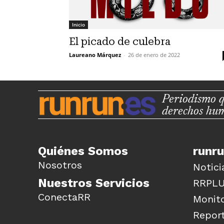
Inicio
El picado de culebra
Laureano Márquez
-
26 de enero de 2022
Periodismo q
derechos hu
Quiénes Somos
runr
Nosotros
Notici
Nuestros Servicios
RRPL
ConectaRR
Monito
Report