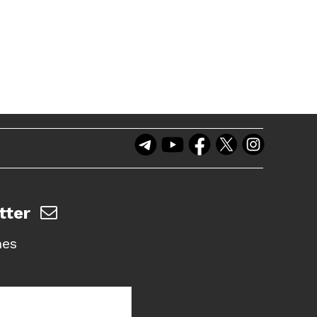
tter
nes