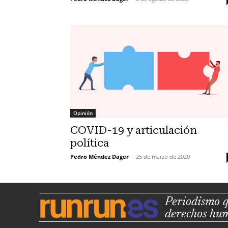
Opinión
COVID-19 y articulación
política
Pedro Méndez Dager
-
25 de marzo de 2020
Periodismo q
derechos hu