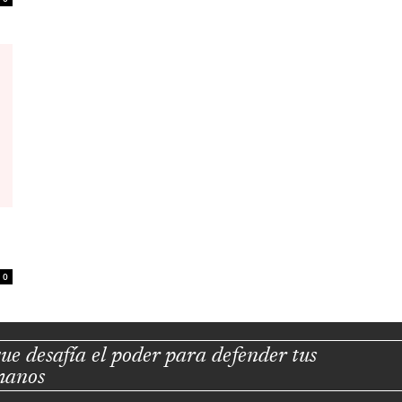
0
ue desafía el poder para defender tus
manos