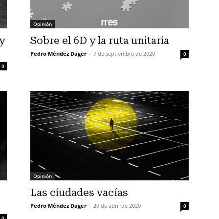
Opinión
y
Sobre el 6D y la ruta unitaria
Pedro Méndez Dager
-
7 de septiembre de 2020
0
0
Opinión
Las ciudades vacías
Pedro Méndez Dager
-
29 de abril de 2020
0
0