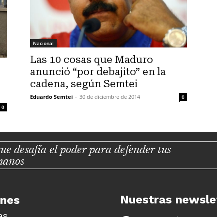
Nacional
Las 10 cosas que Maduro
anunció “por debajito” en la
cadena, según Semtei
Eduardo Semtei
-
30 de diciembre de 2014
0
0
ue desafía el poder para defender tus
manos
Nuestras newsle
unes
as