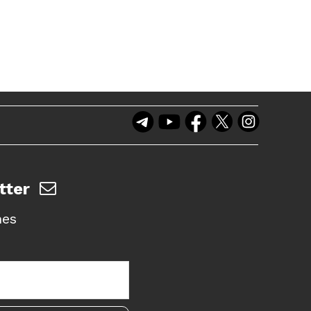
tter
nes