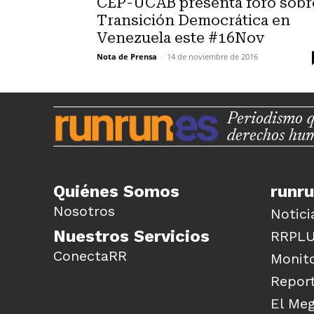
CEP-UCAB presenta foro sobr
Transición Democrática en
Venezuela este #16Nov
Nota de Prensa
-
14 de noviembre de 2016
Periodismo q
derechos hu
Quiénes Somos
runr
Nosotros
Notici
Nuestros Servicios
RRPL
ConectaRR
Monito
Report
El Me