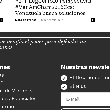
e
#25F llega el foro Perspectivas
#VenAmCham2016Ccs:
Venezuela busca soluciones
Nota de Prensa
-
18 de febrero de 2016
0
0
ue desafía el poder para defender tus
manos
Nuestras newsle
unes
as
El Desafío del lu
US
El Nius
r de Víctimas
ajes Especiales
gafono