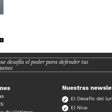
0
ue desafía el poder para defender tus
manos
Nuestras newsle
unes
as
El Desafío del lu
US
El Nius