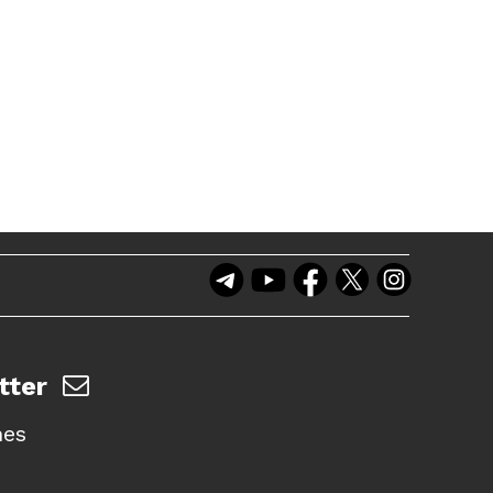
tter
nes