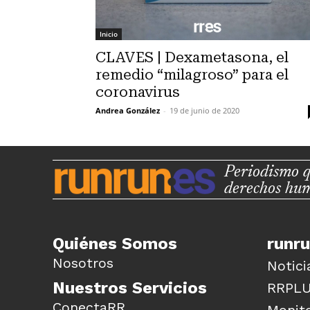
Inicio
CLAVES | Dexametasona, el
remedio “milagroso” para el
coronavirus
Andrea González
-
19 de junio de 2020
Periodismo q
derechos hu
Quiénes Somos
runr
Nosotros
Notici
Nuestros Servicios
RRPL
ConectaRR