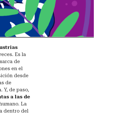
ustrias
eces. Es la
 marca de
nes en el
sición desde
as de
 Y, de paso,
ntas a las de
o humano. La
a dentro del