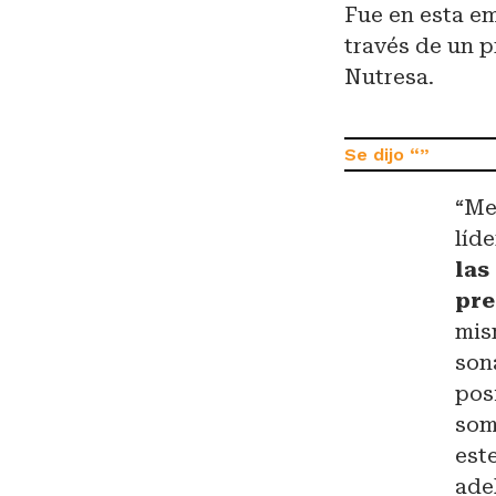
Fue en esta e
través de un 
Nutresa.
“Me
líd
las
pre
mis
son
pos
som
est
adel