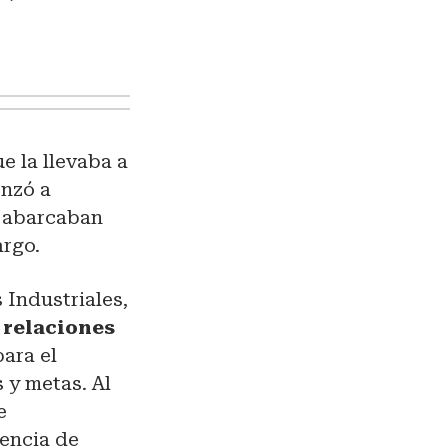
e la llevaba a
enzó a
e abarcaban
argo.
 Industriales,
s relaciones
para el
 y metas. Al
e
rencia de