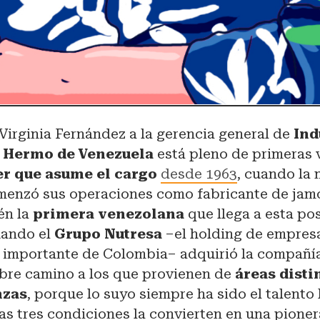
Virginia Fernández a la gerencia general de
Ind
 Hermo de Venezuela
está pleno de primeras v
r que asume el cargo
desde 1963
, cuando la
enzó sus operaciones como fabricante de jamo
én la
primera venezolana
que llega a esta po
uando el
Grupo Nutresa
–el holding de empres
 importante de Colombia– adquirió la compañía.
abre camino a los que provienen de
áreas disti
nzas
, porque lo suyo siempre ha sido el talent
as tres condiciones la convierten en una pioner