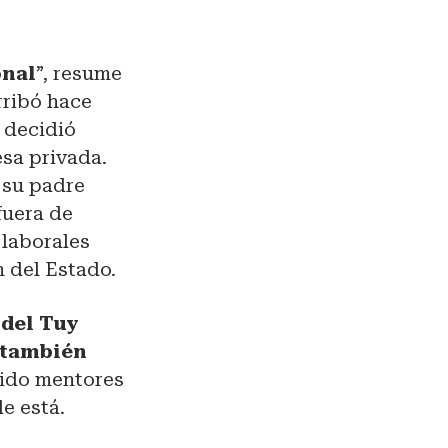
onal
”, resume
rribó hace
 decidió
sa privada.
 su padre
fuera de
 laborales
n del Estado.
 del Tuy
e también
nido mentores
e está.