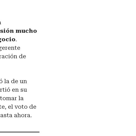
a
visión mucho
gocio
.
gerente
ración de
ó la de un
rtió en su
 tomar la
e, el voto de
hasta ahora.