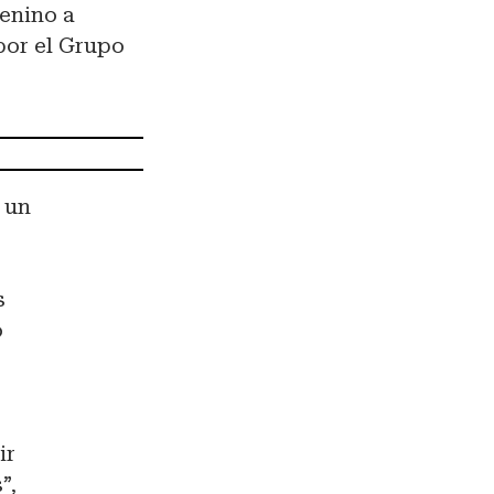
enino a
por el Grupo
 un
e
s
o
ir
”,