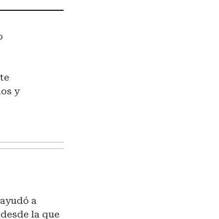
o
nte
os y
 ayudó a
 desde la que