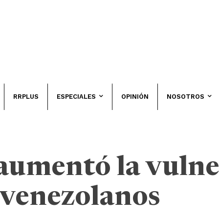
RRPLUS
ESPECIALES
OPINIÓN
NOSOTROS
umentó la vulne
 venezolanos