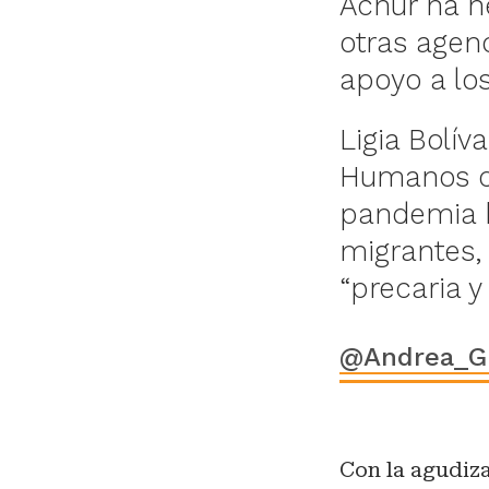
Acnur ha h
otras agenc
apoyo a lo
Ligia Bolív
Humanos de 
pandemia h
migrantes,
“precaria 
@Andrea_G
Con la agudiza