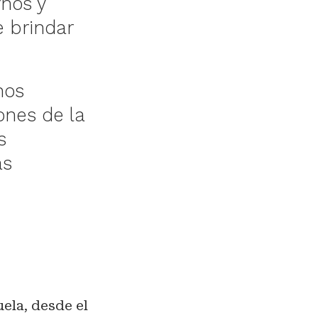
rnos y
e brindar
hos
ones de la
s
ás
uela, desde el