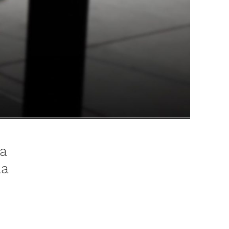
la
la