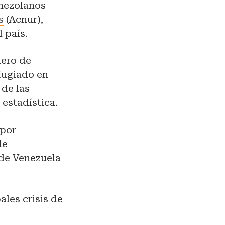
nezolanos
s
(Acnur),
 país.
mero de
fugiado en
 de las
 estadística.
 por
de
 de Venezuela
ales crisis de