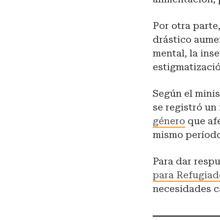
Por otra part
drástico aumen
mental, la ins
estigmatizaci
Según el minis
se registró un
género
que afe
mismo período 
Para dar respu
para Refugiad
necesidades c