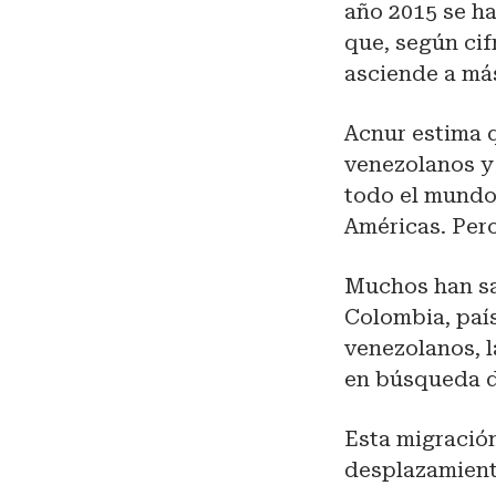
año 2015 se h
que, según cif
asciende a más
Acnur estima 
venezolanos y 
todo el mundo 
Américas. Pero
Muchos han sa
Colombia, paí
venezolanos, 
en búsqueda d
Esta migración
desplazamient