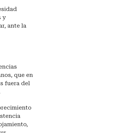
esidad
 y
r, ante la
encias
anos, que en
s fuera del
.
brecimiento
istencia
ojamiento,
nur.