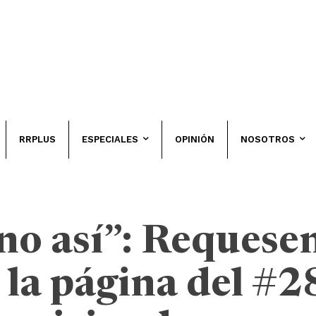
RRPLUS
ESPECIALES
OPINIÓN
NOSOTROS
no así”: Requese
 la página del #