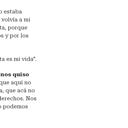
o estaba
 volvía a mi
ta, porque
s y por los
a es mi vida”.
 nos quiso
 que aquí no
a, que acá no
 derechos. Nos
ngo podemos