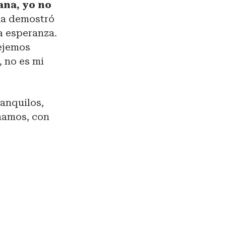
ana, yo no
la demostró
la esperanza.
dejemos
, no es mi
ranquilos,
oñamos, con