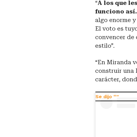
“
A los que le
funciono así
algo enorme y 
El voto es tuy
convencer de q
estilo”.
“En Miranda vo
construir una
carácter, dond