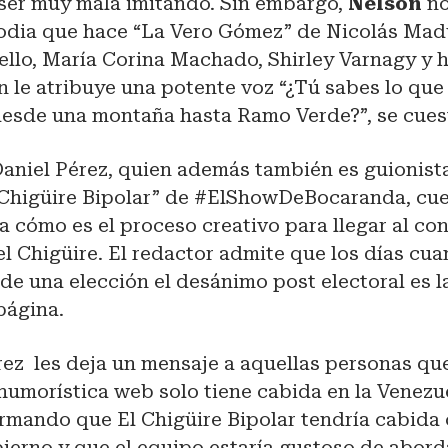
 ser muy mala imitando. Sin embargo,
Nelson
no
arodia que hace “La Vero Gómez” de Nicolás Mad
llo, María Corina Machado, Shirley Varnagy y h
en le atribuye una potente voz “¿Tú sabes lo que
esde una montaña hasta Ramo Verde?”, se cues
Daniel Pérez, quien además también es guionist
 Chigüire Bipolar” de #ElShowDeBocaranda, cu
 cómo es el proceso creativo para llegar al con
 Chigüire. El redactor admite que los días cua
de una elección el desánimo post electoral es 
 página.
rez les deja un mensaje a aquellas personas qu
humorística web solo tiene cabida en la Venezue
irmando que El Chigüire Bipolar tendría cabida
ierno y que el equipo estaría gustoso de abord