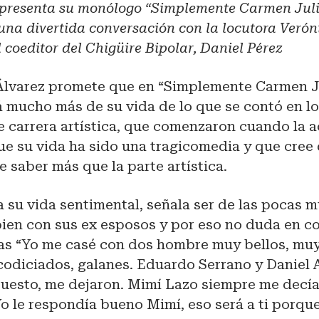
 presenta su monólogo “Simplemente Carmen Juli
una divertida conversación con la locutora Verón
 coeditor del Chigüire Bipolar, Daniel Pérez
Álvarez promete que en “Simplemente Carmen Ju
á mucho más de su vida de lo que se contó en l
 carrera artística, que comenzaron cuando la ac
ue su vida ha sido una tragicomedia y que cree 
 saber más que la parte artística.
 su vida sentimental, señala ser de las pocas m
 bien con sus ex esposos y por eso no duda en 
sas “Yo me casé con dos hombre muy bellos, mu
odiciados, galanes. Eduardo Serrano y Daniel 
uesto, me dejaron. Mimí Lazo siempre me decía
o le respondía bueno Mimí, eso será a ti porqu