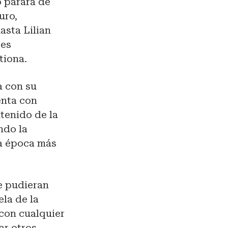
 parará de
uro,
asta Lilian
 es
tiona.
a con su
enta con
tenido de la
ndo la
la época más
e pudieran
la de la
 con cualquier
ar otros