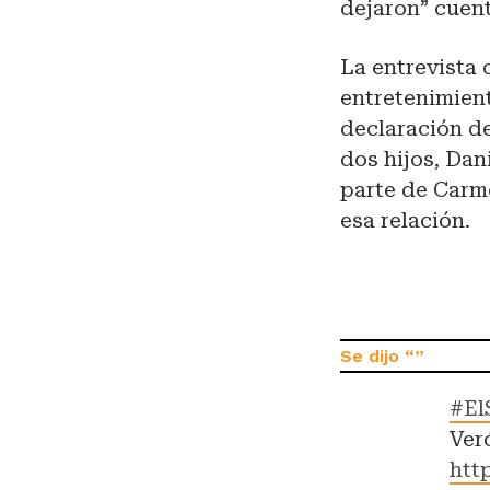
dejaron” cuent
La entrevista 
entretenimient
declaración d
dos hijos, Dan
parte de Carme
esa relación.
#El
Ver
htt