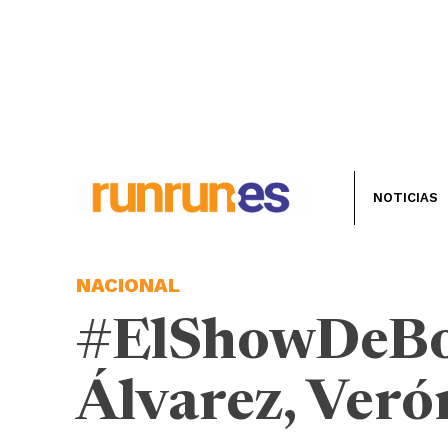
NOTICIAS
NACIONAL
#ElShowDeBoc
Álvarez, Veró