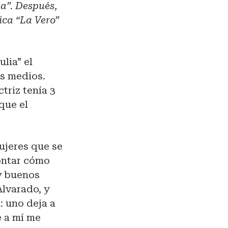
a”. Después,
ica “La Vero”
lia” el
os medios.
triz tenía 3
que el
ujeres que se
contar cómo
y buenos
Alvarado, y
: uno deja a
e a mí me