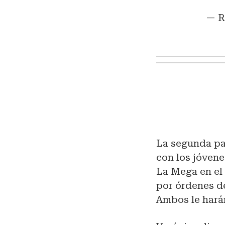
— R
La segunda pa
con los jóven
La Mega en el
por órdenes de
Ambos le harán