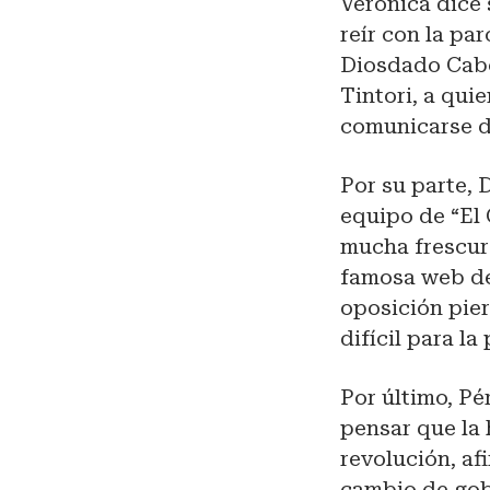
Verónica dice
reír con la p
Diosdado Cabe
Tintori, a qui
comunicarse d
Por su parte, 
equipo de “El
mucha frescura
famosa web del
oposición pier
difícil para la
Por último, Pé
pensar que la 
revolución, af
cambio de gob