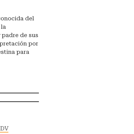
conocida del
 la
 padre de sus
rpretación por
estina para
qDV