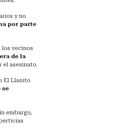
entes.
arios y no
na por parte
, los vecinos
ra de la
 el asesinato.
n El Llanito
 se
sin embargo,
perticias