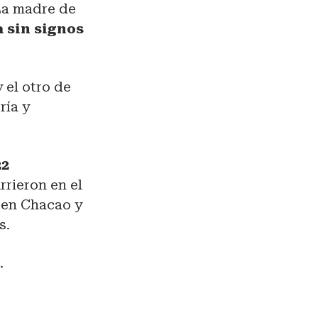
 La madre de
 sin signos
 el otro de
ría y
22
rrieron en el
3 en Chacao y
s.
.