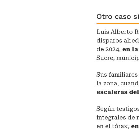
Otro caso s
Luis Alberto R
disparos alre
de 2024,
en la
Sucre, munici
Sus familiare
la zona, cuan
escaleras del
Según testigos
integrales de 
en el tórax,
en