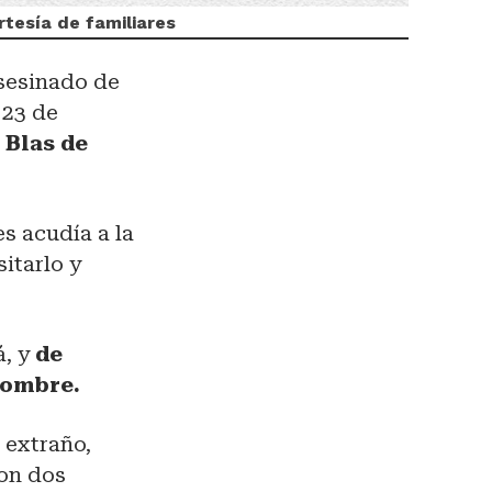
rtesía de familiares
asesinado de
 23 de
 Blas de
es acudía a la
sitarlo y
á, y
de
nombre.
 extraño,
ron dos