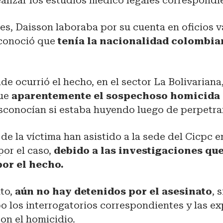
alizar los estudios médico legales correspondi
es, Daisson laboraba por su cuenta en oficios v
 conoció que
tenía la nacionalidad colombia
de ocurrió el hecho, en el sector La Bolivariana
que
aparentemente el sospechoso homicida e
sconocían si estaba huyendo luego de perpetrar
 de la víctima han asistido a la sede del Cicpc e
por el caso,
debido a las investigaciones que
por el hecho.
to,
aún no hay detenidos por el asesinato
, 
bo los interrogatorios correspondientes y las ex
on el homicidio.