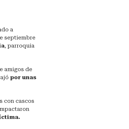
ado a
de septiembre
ia
, parroquia
de amigos de
bajó
por unas
.
os con cascos
 impactaron
íctima.