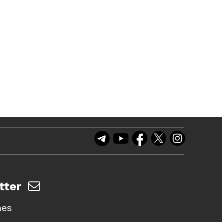
tter
nes