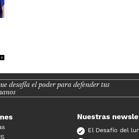
0
ue desafía el poder para defender tus
manos
Nuestras newsle
unes
as
El Desafío del lu
US