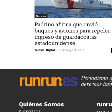
Noticias
Padrino afirma que envió
buques y aviones para repeler
ingreso de guardacostas
estadounidense
Tal Cual Digital
-
12 de mayo de 2019
Periodismo q
derechos hu
Quiénes Somos
runr
Nosotros