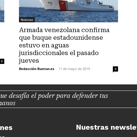
Noticias
Armada venezolana confirma
que buque estadounidense
estuvo en aguas
jurisdiccionales el pasado
jueves
0
Redacción Runrun.es
-
11 de mayo de 2019
0
ue desafía el poder para defender tus
manos
Nuestras newsle
unes