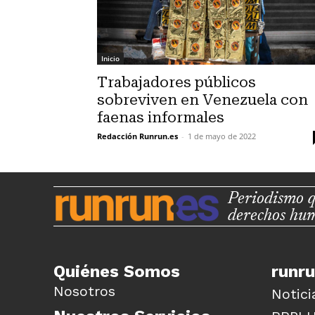
Inicio
Trabajadores públicos
sobreviven en Venezuela con
faenas informales
Redacción Runrun.es
-
1 de mayo de 2022
Periodismo q
derechos hu
Quiénes Somos
runr
Nosotros
Notici