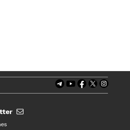
tter
nes