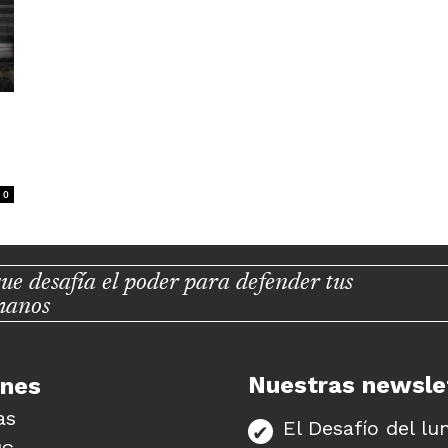
0
ue desafía el poder para defender tus
manos
Nuestras newsle
unes
as
El Desafío del lu