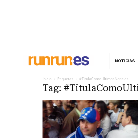
NOTICIAS
Inicio
Etiquetas
#TitulaComoUltimasNoticias
Tag: #TitulaComoUlt