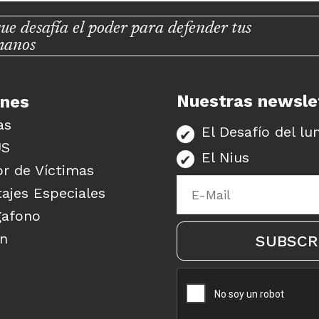
ue desafía el poder para defender tus
manos
Nuestras newsle
unes
as
El Desafío del lu
US
El Nius
r de Víctimas
ajes Especiales
gafono
ón