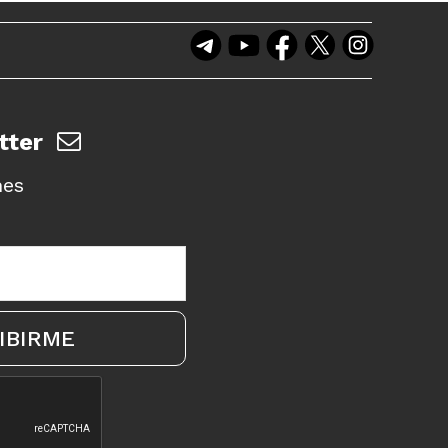
tter
nes