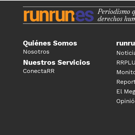
Periodismo q
derechos hu
Quiénes Somos
runr
Nosotros
Notici
Nuestros Servicios
RRPL
ConectaRR
Monito
Report
El Me
Opini