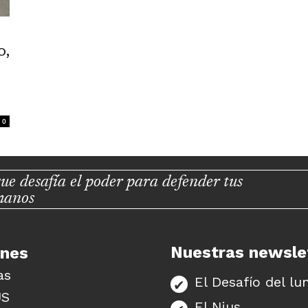
o,
0
ue desafía el poder para defender tus
manos
Nuestras newsle
unes
as
El Desafío del lu
US
El Nius