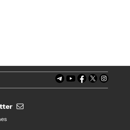
tter
nes