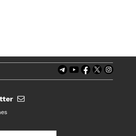
tter
nes