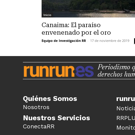
Inicio
Canaima: El paraíso
envenenado por el oro
Equipo de Investigación RR
-
17 de noviembre de 2019
Periodismo q
derechos hu
Quiénes Somos
runr
Nosotros
Notici
Nuestros Servicios
RRPL
ConectaRR
Monito