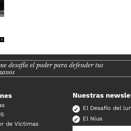
0
ue desafía el poder para defender tus
manos
Nuestras newsle
unes
as
El Desafío del lu
US
El Nius
r de Víctimas