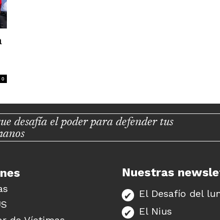
a
0
ue desafía el poder para defender tus
manos
Nuestras newsle
unes
as
El Desafío del lu
US
El Nius