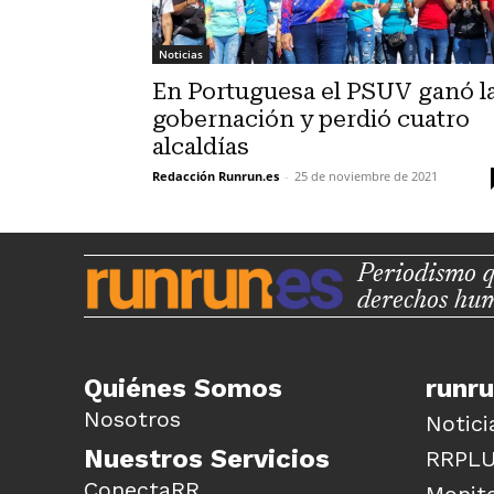
Noticias
En Portuguesa el PSUV ganó l
gobernación y perdió cuatro
alcaldías
Redacción Runrun.es
-
25 de noviembre de 2021
Periodismo q
derechos hu
Quiénes Somos
runr
Nosotros
Notici
Nuestros Servicios
RRPL
ConectaRR