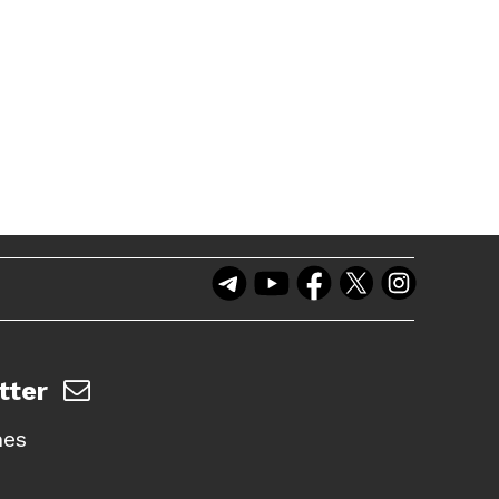
tter
nes